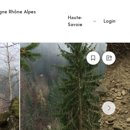
rgne Rhône Alpes
Haute-
Login
Savoie